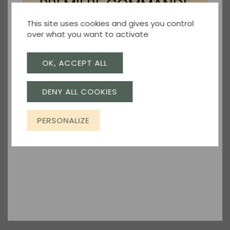
PREMIÈRE COMMANDE
conseillé de consulter un professionnel de santé ou un
nutritionniste pour déterminer si ces acides aminés
!
This site uses cookies and gives you control
correspondent à vos besoins spécifiques.
over what you want to activate
Inscrivez-vous pour recevoir votre
réduction.
OK, ACCEPT ALL
Ceci pourrait aussi vous intéresser
DENY ALL COOKIES
JE M'ABONNE
PERSONALIZE
Privacy policy